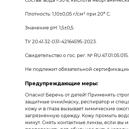
Состав: вода >30%; кислоты неорганически
Плотность: 1,10±0,05 г/см³ при 20° С.
Значение pH: 1,5±0,5.
ТУ 20.41.32-031-42164595-2023.
Свидетельство о гос. рег. № RU.47.01.05.015.
Не подлежит обязательной сертификаци
Предупреждающие меры:
Опасно! Беречь от детей! Применять стр
защитные очки/маску, респиратор и спецо
кожу и в глаза вызывает химические ожо
загрязнённую одежду. Кожу промыть водо
минут. Снять контактные линзы, если вы 