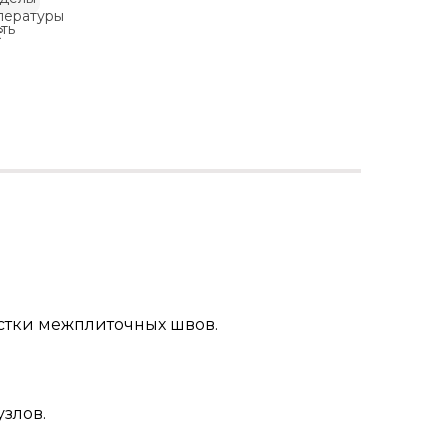
истки межплиточных швов.
злов.