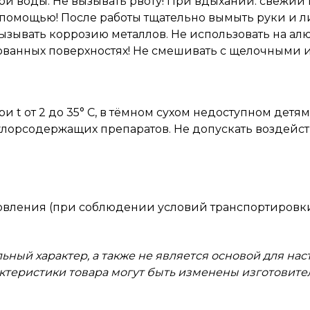
й воды. Не вызывать рвоту! При вдыхании: свежий в
помощью! После работы тщательно вымыть руки и 
ызывать коррозию металлов. Не использовать на ал
ванных поверхностях! Не смешивать с щелочными 
и t от 2 до 35° С, в тёмном сухом недоступном дет
 хлорсодержащих препаратов. Не допускать воздейс
отовления (при соблюдении условий транспортировки
ьный характер, а также не является основой для на
актеристики товара могут быть изменены изготовит