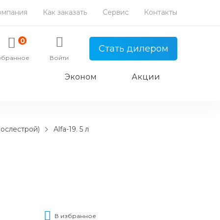
омпания
Как заказать
Сервис
Контакты
0
Стать дилером
збранное
Войти
Эконом
Акции
послестрой)
Alfa-19. 5 л
В избранное