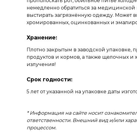
прополоскать рот, обильное питьё холодно
немедленно обратиться за медицинской 
выстирать загрязнённую одежду. Может в
хромированных, оцинкованных и эмалиро
Хранение:
Плотно закрытым в заводской упаковке, пр
продуктов и кормов, а также щелочных и
излучения!
Срок годности:
5 лет от указанной на упаковке даты изг
* Информация на сайте носит ознакомител
ответственности. Внешний вид и/или хар
процессом.