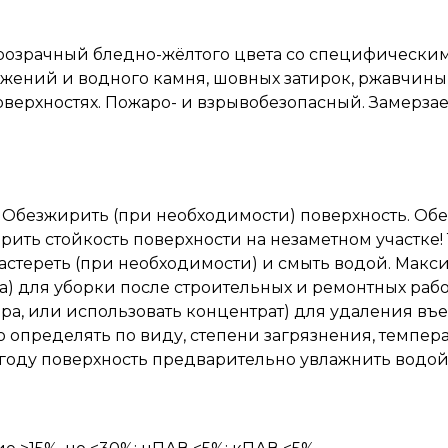
озрачный бледно-жёлтого цвета со специфическим 
ложений и водного камня, шовных затирок, ржавчины
оверхностях. Пожаро- и взрывобезопасный. Замерза
 Обезжирить (при необходимости) поверхность. Об
рить стойкость поверхности на незаметном участке
 растереть (при необходимости) и смыть водой. Мак
вора) для уборки после строительных и ремонтных рабо
створа, или использовать концентрат) для удаления в
пределять по виду, степени загрязнения, температ
году поверхность предварительно увлажнить водой