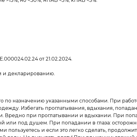
е >15%, но <30%; нПАВ <5%; кПАВ <5%.
Е.000024.02.24 от 21.02.2024.
и и декларированию.
ого по назначению указанными способами. При работ
дежду. Избегать проглатывания, вдыхания, попадани
ги. Вредно при проглатывании и вдыхании. При поп
й или под душем. При попадании в глаза: осторож
ими пользуетесь и если это легко сделать, продолжи